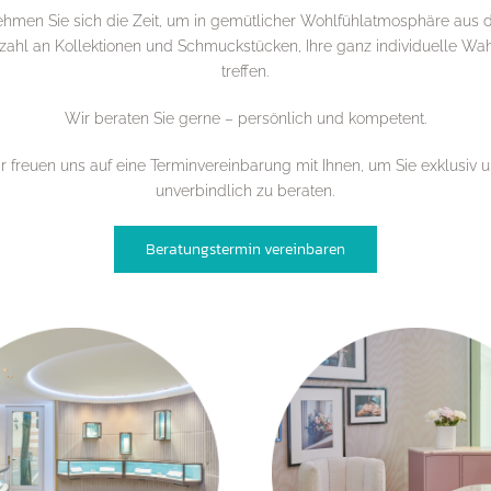
hmen Sie sich die Zeit, um in gemütlicher Wohlfühlatmosphäre aus 
lzahl an Kollektionen und Schmuckstücken, Ihre ganz individuelle Wah
treffen.
Wir beraten Sie gerne – persönlich und kompetent.
r freuen uns auf eine Terminvereinbarung mit Ihnen, um Sie exklusiv 
unverbindlich zu beraten.
Beratungstermin vereinbaren