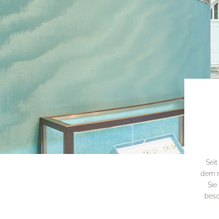
Seit
dem n
Sie
beso