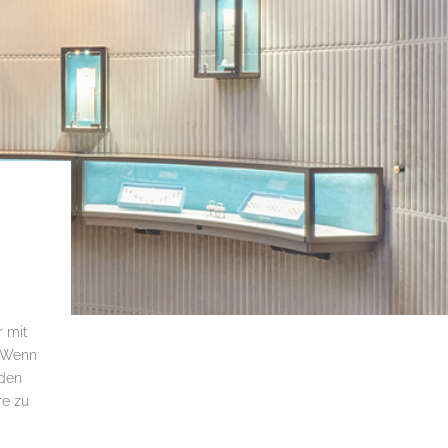
r mit
. Wenn
 den
re zu