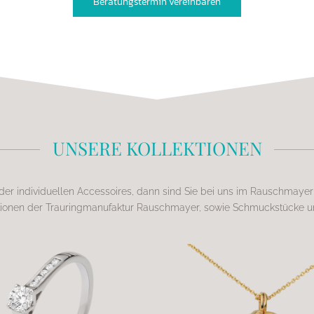
Beratungstermin vereinbaren
UNSERE KOLLEKTIONEN
der individuellen Accessoires, dann sind Sie bei uns im Rauschmaye
ektionen der Trauringmanufaktur Rauschmayer, sowie Schmuckstücke 