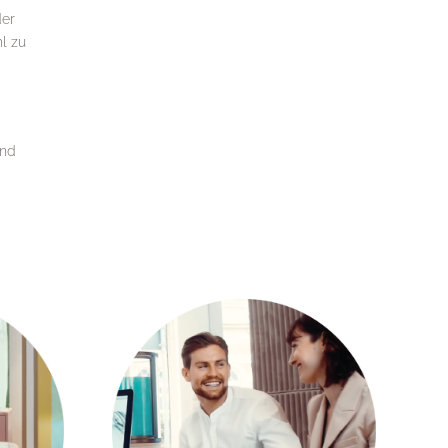
der
l zu
und