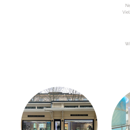
Ne
Vie
Wi