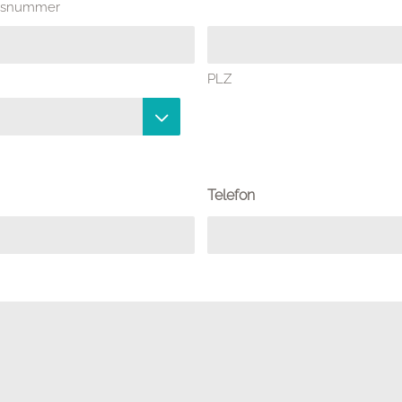
ausnummer
PLZ

Telefon