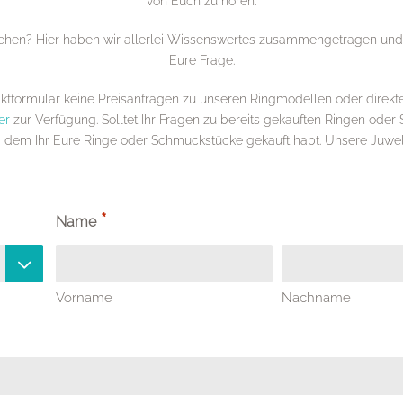
von Euch zu hören.
en? Hier haben wir allerlei Wissenswertes zusammengetragen und viel
Eure Frage.
taktformular keine Preisanfragen zu unseren Ringmodellen oder dire
er
zur Verfügung. Solltet Ihr Fragen zu bereits gekauften Ringen od
em Ihr Eure Ringe oder Schmuckstücke gekauft habt. Unsere Juwelie
*
Name

Vorname
Nachname