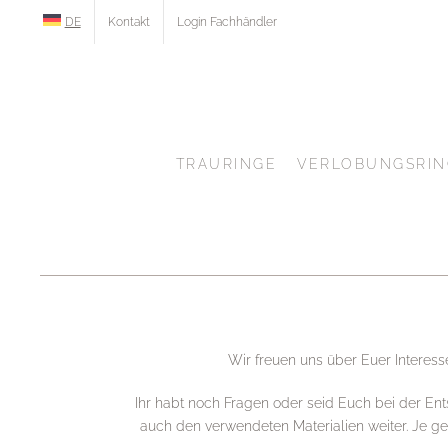
Zum
DE
Kontakt
Login Fachhändler
Inhalt
springen
TRAURINGE
VERLOBUNGSRIN
Wir freuen uns über Euer Interes
Ihr habt noch Fragen oder seid Euch bei der E
auch den verwendeten Materialien weiter. Je gen