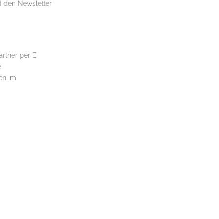
nd den Newsletter
rtner per E-
e
en im