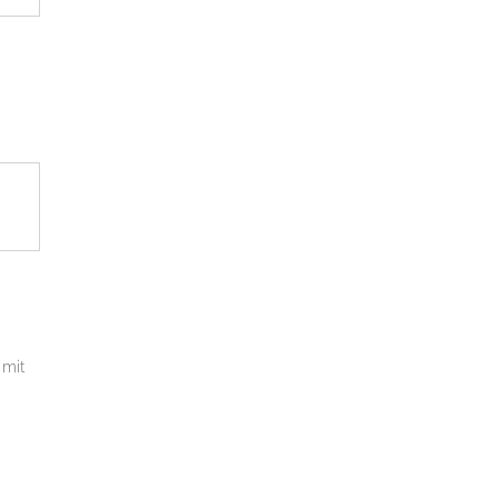
Punkt
MM
Punkt
JJJJ
 mit