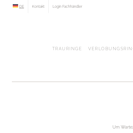
Zum
DE
Kontakt
Login Fachhändler
Inhalt
springen
TRAURINGE
VERLOBUNGSRIN
Um Warteze