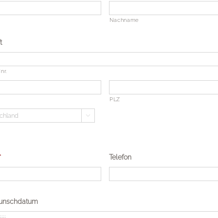
Nachname
t
nr.
PLZ

*
Telefon
unschdatum