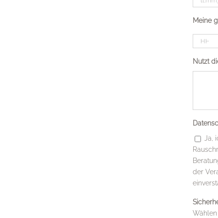
Meine g
Stunden
Nutzt d
Datensc
Ja,
Rauschm
Beratung
der Ver
einvers
Sicherhe
Wählen 